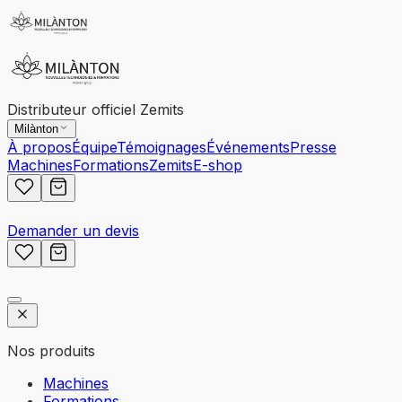
Distributeur officiel Zemits
Milànton
À propos
Équipe
Témoignages
Événements
Presse
Machines
Formations
Zemits
E-shop
Demander un devis
Nos produits
Machines
Formations